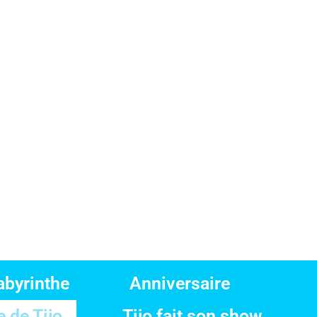
abyrinthe
Anniversaire
 de Tijo
Tijo fait son show