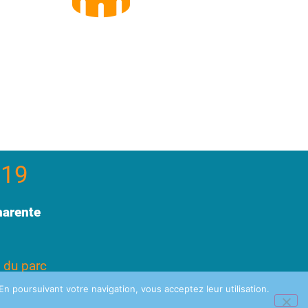
 19
harente
 du parc
n poursuivant votre navigation, vous acceptez leur utilisation.