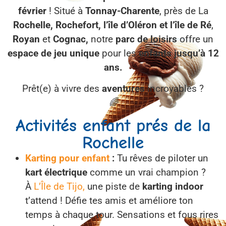
février
! Situé à
Tonnay-Charente
, près de La
Rochelle, Rochefort, l’île d’Oléron et l’île de Ré
,
Royan
et
Cognac,
notre
parc de loisirs
offre un
espace de jeu unique
pour les
enfants jusqu’à 12
ans.
Prêt(e) à vivre des
aventures
incroyables ?
🌈
Activités enfant prés de la
Rochelle
Karting pour enfant
:
Tu rêves de piloter un
kart électrique
comme un vrai champion ?
À
L’Île de Tijo,
une piste de
karting indoor
t’attend ! Défie tes amis et améliore ton
temps à chaque tour. Sensations et fous rires