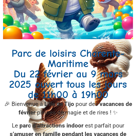
Parc de loisirs Charente-
Maritime
Du 22 février au 9 mars
2025 ouvert tous les jours
de 11h00 à 19h00
🎉 Bienvenue à
L’Île de Tijo
pour des
vacances de
février
pleines de magie et de rires ! ✨
Le
parc d’attractions indoor
est parfait pour
s’amuser en famille pendant les vacances de