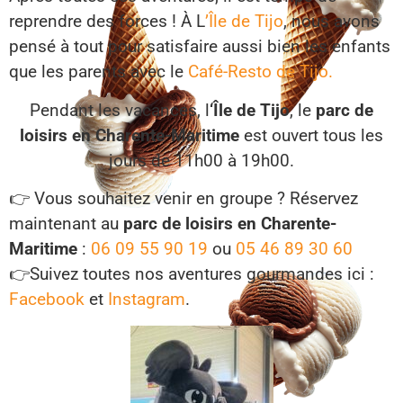
reprendre des forces ! À L
’Île de Tijo
, nous avons
pensé à tout pour satisfaire aussi bien les enfants
que les parents avec le
Café-Resto de Tijo.
Pendant les vacances, l
‘Île de Tijo
, le
parc de
loisirs en Charente-Maritime
est ouvert tous les
jours de 11h00 à 19h00.
👉 Vous souhaitez venir en groupe ? Réservez
maintenant au
parc de loisirs en Charente-
Maritime
:
06 09 55 90 19
ou
05 46 89 30 60
👉Suivez toutes nos aventures gourmandes ici :
Facebook
et
Instagram
.