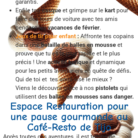
garantis.
Enfile ton
casque
et grimpe sur le
kart
pour
faire des tours de voiture avec tes amis
pendant les
vacances de février
.
Jeux de tir pour enfant
:
Affronte tes copains
dans une
bataille de balles en mousse
et
prouve que tu es le plus rapide et le plus
précis ! Une
activité ludique
et dynamique
pour les petits aventuriers en quête de défis
.
Qui de toi et tes amis vise le mieux ?
Viens le découvrir grâce à nos
pistolets
qui
utilisent des
balles en mousses sans danger.
Espace Restauration pour
une pause gourmande au
Café-Resto de Tijo
Après toutes ces aventures, il est temps de